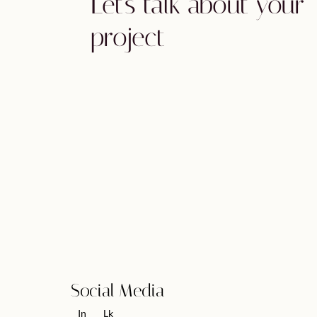
Let's talk about your
project
Social Media
In
Lk